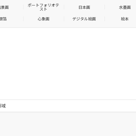
ポートフォリオテ
風景画
日本画
水墨画
スト
銀箔
心象画
デジタル絵画
絵本
投
領域
稿
ナ