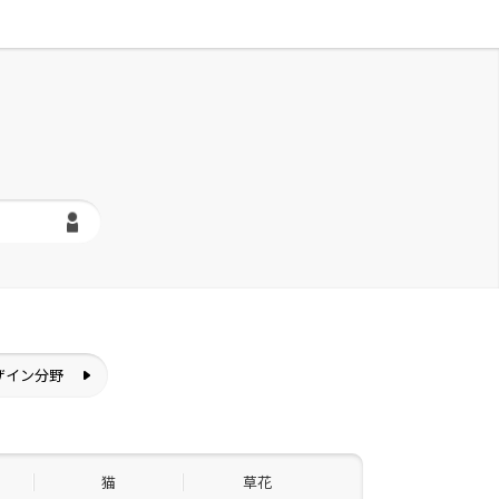
ザイン分野
猫
草花