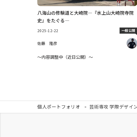
八海山の修験道と大崎院―『水上山大崎院寺院
史』をたぐる―
2025-12-22
一般公開
佐藤 隆彦
～内容調整中（近日公開）～
個人ポートフォリオ
芸術専攻 学際デザイ