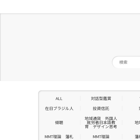
ALL
対話型鑑賞
在日ブラジル人
投資信託
地域通貨 外国人
傾聴
就労者日本語教
地
育 デザイン思考
MMT理論 藩札
MMT理論
藩