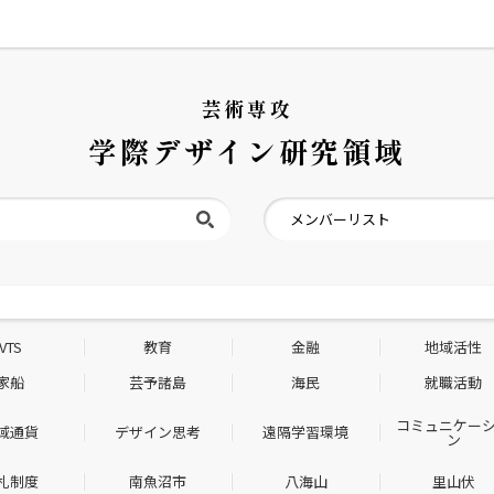
芸術専攻
学際デザイン研究領域
メンバーリスト
VTS
教育
金融
地域活性
家船
芸予諸島
海民
就職活動
コミュニケー
域通貨
デザイン思考
遠隔学習環境
ン
札制度
南魚沼市
八海山
里山伏