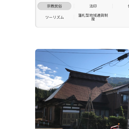
宗教民俗
法印
藩札型地域通貨制
ツーリズム
度