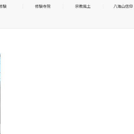
修験
修験寺院
宗教風土
八海山信仰