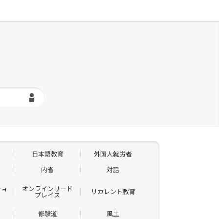
日本語教育
外国人就労者
内省
対話
ショ
オンラインサード
リカレント教育
プレイス
修験道
風土