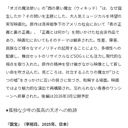
「オズの魔法使い」の”西の悪い魔女（ウィキッド）”は、なぜ誕
生したか？その問いを主題にした、大人気ミュージカルを待望の
実写映画化。原作は湾岸戦争下のアメリカ社会において「表の正
義と裏の正義」、「正義とは何か
?
」を問いかけた社会派作品で
あり、映画化においてもそのテーマは継承された。性差、障害、
民族など様々なマイノリティの起用することにより、多様性への
配慮し、舞台セットのリサイクルなど
SDG
ｓにも注力し現代的な
視点を取り入れた。原作の精神を受け継ぎながら映像として新し
い命を吹き込んだ。見どころは、対立するふたりの魔女が“ひと
つの嘘”をきっかけに互いの弱さに気づき、和解する場面。映画
ではより魅力的な演出で再構築され、忘れられない青春のワンシ
ーンへ昇華された。後編は
2026
年
3
月公開予定
●孤独な少年の孤高の天才への軌跡
『国宝』（李相日、
2025
年、日本）