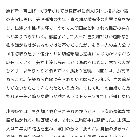
原作者、吉田修一が
3
年かけて歌舞伎界に潜入取材し描いた小説
の実写映画化。天涯孤独の少年・喜久雄が歌舞伎の世界に身を投
じ、出逢いや挫折を経て、やがて人間国宝と称される孤高の存在
へと昇りつめていく。部屋子として入った喜久雄だけが過酷な折
檻や嫌がらせがあるのではと不安だったが、もう一人の主人公で
ある跡取り息子・俊介と共に切磋琢磨し逆境に立ち向かいながら
成長していく。芸が上達し高みに昇り進めるほどに、大切な人が
ひとり、またひとりと消えていく孤独の連続。国宝とは、孤高で
あること。伝統ある血縁に守られたいと願った少年が、血の繋が
りがないからこそ守られたという皮肉。そして唯一の血縁から放
たれる一矢と静かな救いが訪れるラストシーンまで目が離せない
小説版では、喜久雄と俊介それぞれの視点から上下巻の長編な物
語が描かれる。映画版では、それを三時間半に凝縮した。主演二
人は二年間の稽古を重ね、演目の数々に挑んだ。覚悟の決まった