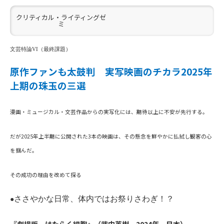
クリティカル・ライティングゼ
ミ
文芸特論
VI
（最終課題）
原作ファンも太鼓判 実写映画のチカラ
2025
年
上期の珠玉の三選
漫画・ミュージカル・文芸作品からの実写化には、期待以上に不安が先行する。
だが
2025
年上半期に公開された
3
本の映画は、その懸念を鮮やかに払拭し観客の心
を掴んだ。
その成功の理由を改めて探る
ささやかな日常、体内ではお祭りさわぎ！？
●