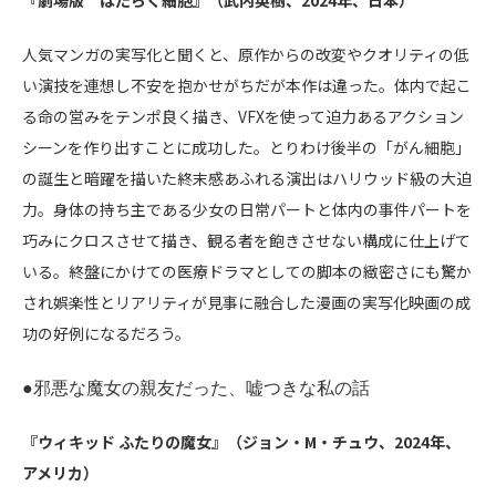
『劇場版 はたらく細胞』（武内英樹、
2024
年、日本）
人気マンガの実写化と聞くと、原作からの改変やクオリティの低
い演技を連想し不安を抱かせがちだが本作は違った。体内で起こ
る命の営みをテンポ良く描き、
VFX
を使って迫力あるアクション
シーンを作り出すことに成功した。とりわけ後半の「がん細胞」
の誕生と暗躍を描いた終末感あふれる演出はハリウッド級の大迫
力。身体の持ち主である少女の日常パートと体内の事件パートを
巧みにクロスさせて描き、観る者を飽きさせない構成に仕上げて
いる。終盤にかけての医療ドラマとしての脚本の緻密さにも驚か
され娯楽性とリアリティが見事に融合した漫画の実写化映画の成
功の好例になるだろう。
●邪悪な魔女の親友だった、嘘つきな私の話
『ウィキッド ふたりの魔女』（ジョン・
M
・チュウ、
2024
年、
アメリカ）