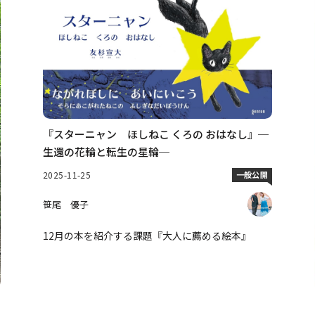
『スターニャン ほしねこ くろの おはなし』─
生還の花輪と転生の星輪─
2025-11-25
一般公開
笹尾 優子
12月の本を紹介する課題『大人に薦める絵本』