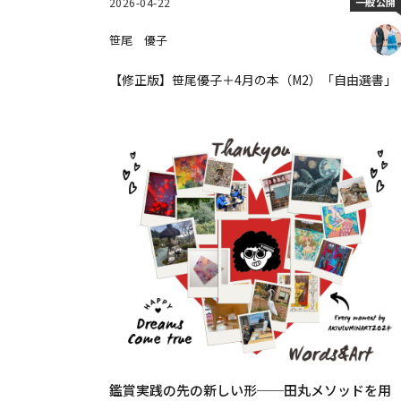
2026-04-22
一般公開
笹尾 優子
【修正版】笹尾優子＋4月の本（M2）「自由選書」
鑑賞実践の先の新しい形──田丸メソッドを用