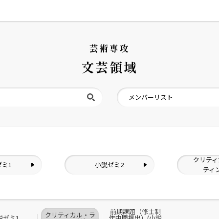
芸術専攻
文芸領域
メンバーリスト
クリティ
ゼミ1
小説ゼミ2
ティ
前期課題（修士制
クリティカル・ラ
説ゼミ1
作中間提出）(小説