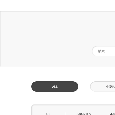
ALL
小説
ALL
小説ゼミ2
小