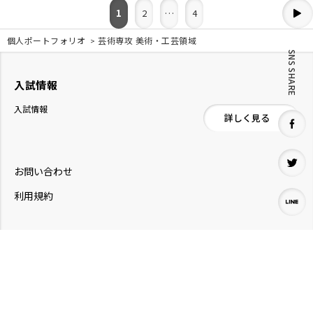
投
1
2
…
4
稿
個人ポートフォリオ
芸術専攻 美術・工芸領域
SNS SHARE
ナ
入試情報
ビ
入試情報
詳しく見る
ゲ
ー
お問い合わせ
シ
利用規約
ョ
ン
個人ポートフォリオ