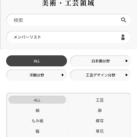
美術・工芸領域
メンバーリスト
ALL
日本画分野
洋画分野
工芸デザイン分野
ALL
工芸
絹
麻
もみ紙
模写
猫
草花