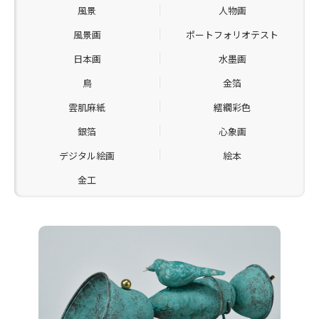
風景
人物画
風景画
ポートフォリオテスト
日本画
水墨画
鳥
金箔
雲肌麻紙
繧繝彩色
銀箔
心象画
デジタル絵画
絵本
金工