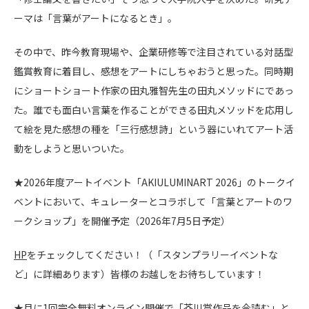
ーマは「言葉がアートになるとき」。
その中で、昨今教育現場や、企業研修等で注目されている対話型
鑑賞教育に着目し、感想をアートにしちゃおうと思った。同時期
にショートショート作家の田丸雅智先生の田丸メソッドにであっ
た。誰でも面白い言葉を作ることができる田丸メソッドを応用し
て絵を見た感想の種を「三行感想詩」という器にいれてアート活
動をしようと思いついた。
★2026年度アートイベント「AKIULUMINART 2026」のトークイ
ベントにおいて、キュレーターとコラボして「言葉とアートのワ
ークショップ」を開催予定（2026年7月5日予定）
HP
をチェックしてください！（「スタンプラリーイベントな
ど」に詳細あります）皆様のお越しをお待ちしています！
★月に1回完全無料オンライン開催で「芥川賞作品を今読む」と