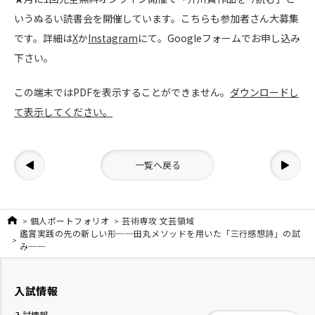
いうぬるい読書会を開催しています。こちらも参加者さん大募集
です。詳細は
X
か
Instagram
にて。Googleフォームでお申し込み
下さい。
この端末ではPDFを表示することができません。
ダウンロードし
て表示してください。
一覧へ戻る
個人ポートフォリオ
芸術専攻 文芸領域
鑑賞実践の先の新しい形──田丸メソッドを用いた「三行感想詩」の試
み──
入試情報
入試情報